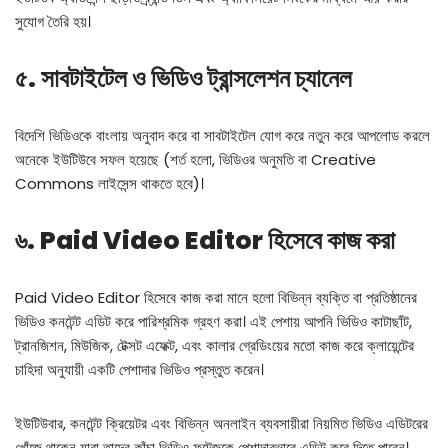
সুযোগ তৈরি হয়।
৫. সাবটাইটেল ও ভিডিও ট্রান্সলেশন চ্যানেল
বিদেশি ভিডিওকে বাংলায় অনুবাদ করে বা সাবটাইটেল যোগ করে নতুন করে আপলোড করলে
অনেকে ইউটিউবে সফল হয়েছে (শর্ত হলো, ভিডিওর অনুমতি বা Creative
Commons লাইসেন্স থাকতে হবে)।
৬. Paid Video Editor হিসেবে কাজ করা
Paid Video Editor হিসেবে কাজ করা মানে হলো বিভিন্ন ব্যক্তি বা প্রতিষ্ঠানের
ভিডিও কনটেন্ট এডিট করে পারিশ্রমিক গ্রহণ করা। এই পেশায় আপনি ভিডিও কাটাছাঁট,
ট্রানজিশন, মিউজিক, টেক্সট এফেক্ট, এবং কালার গ্রেডিংয়ের মতো কাজ করে ক্লায়েন্টের
চাহিদা অনুযায়ী একটি পেশাদার ভিডিও প্রস্তুত করেন।
ইউটিউবার, কনটেন্ট ক্রিয়েটর এবং বিভিন্ন অনলাইন ব্যবসায়ীরা নিয়মিত ভিডিও এডিটরের
খোঁজে থাকেন যারা তাদের কাঁচা ভিডিও ফুটেজকে পেশাদারভাবে এডিট করে দিতে পারেন।