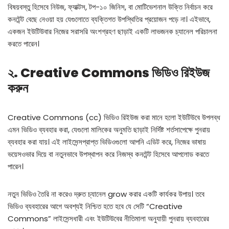
বিষয়বস্তু হিসেবে নিউজ, ফ্যাক্টস, টপ-১০ জিনিস, বা মোটিভেশনাল উক্তি নির্বাচন করে
কনটেন্ট বেছে নেওয়া হয় যেগুলোতে ব্যক্তিগত উপস্থিতির প্রয়োজন পড়ে না। এইভাবে,
একজন ইউটিউবার নিজের সরাসরি অংশগ্রহণ ছাড়াই একটি লাভজনক চ্যানেল পরিচালনা
করতে পারেন।
২. Creative Commons ভিডিও রিইউজ
করুন
Creative Commons (cc) ভিডিও রিইউজ করা মানে হলো ইউটিউবে উপলব্ধ
এমন ভিডিও ব্যবহার করা, যেগুলো মালিকের অনুমতি ছাড়াই নির্দিষ্ট শর্তসাপেক্ষে পুনরায়
ব্যবহার করা যায়। এই লাইসেন্সপ্রাপ্ত ভিডিওগুলো আপনি এডিট করে, নিজের ভাষায়
ভয়েসওভার দিয়ে বা নতুনভাবে উপস্থাপন করে নিজস্ব কনটেন্ট হিসেবে আপলোড করতে
পারেন।
নতুন ভিডিও তৈরি না করেও দ্রুত চ্যানেল grow করার একটি কার্যকর উপায়। তবে
ভিডিও ব্যবহারের আগে অবশ্যই নিশ্চিত হতে হবে যে সেটি “Creative
Commons” লাইসেন্সধারী এবং ইউটিউবের নীতিমালা অনুযায়ী পুনরায় ব্যবহারের