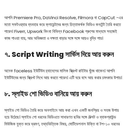
আপনি Premiere Pro, DaVinci Resolve, Filmora বা CapCut -এর
মতো সফটওয়্যার ব্যবহার করে ক্লায়েন্টদের জন্য চিত্তাকর্ষক ভিডিও কনটেন্ট তৈরি করতে
পারেন। Fiverr, Upwork কিংবা বিভিন্ন Facebook গ্রুপের মাধ্যমে সহজেই
কাজ পাওয়া যায়, আর অভিজ্ঞতা ও দক্ষতা বাড়ার সঙ্গে সঙ্গে আয়ও বৃদ্ধি পায়।
৭. Script Writing সার্ভিস দিয়ে আয় করুন
অনেক faceless ইউটিউব চ্যানেলের মালিক স্ক্রিপ্ট রাইটার খুঁজে থাকেন। আপনি
ইউটিউবের জন্য স্ক্রিপ্ট লিখে আয় করতে পারেন। এটি ঘরে বসে আয় করার চমৎকার উপায়।
৮. স্লাইড শো ভিডিও বানিয়ে আয় করুন
স্লাইড শো ভিডিও তৈরি করে অনলাইনে আয় করা এখন একটি জনপ্রিয় ও সহজ উপায়
হয়ে উঠেছে। স্লাইড শো ধরনের ভিডিওতে সাধারণত ছবির সঙ্গে টেক্সট ও ব্যাকগ্রাউন্ড
মিউজিক যুক্ত করে ভ্রমণ, তথ্যভিত্তিক বিষয়, মোটিভেশনাল উক্তি বা টপ-১০ ধরনের