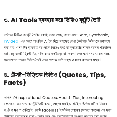
৩. AI Tools ব্যবহার করে ভিডিও কন্টেন্ট তৈরি
বর্তমানে ভিডিও কনটেন্ট তৈরির ধরণই বদলে গেছে, কারণ এখন Sora, Synthesia,
InVideo
-এর মতো আধুনিক AI টুল দিয়ে সহজেই লেখা টেক্সটকে ভিডিওতে রূপান্তর
করা যায়। এসব টুল ব্যবহারে আপনাকে ভিডিও শ্যুট বা ক্যামেরার সামনে আসার প্রয়োজন
নেই, শুধু একটি স্ক্রিপ্ট দিন, বাকি কাজ সফটওয়্যারই করবে। ফলে অল্প সময় ও কম খরচে
প্রফেশনাল মানের ভিডিও তৈরি এখন অনেক বেশি সহজ ও সবার নাগালের মধ্যে।
৪. টেক্সট-ভিত্তিক ভিডিও (Quotes, Tips,
Facts)
আপনি যদি Inspirational Quotes, Health Tips, Interesting
Facts-এর মতো কনটেন্ট তৈরি করেন, তাহলে স্লাইড-স্টাইল ভিডিও বানিয়ে নিজের
কণ্ঠ বা মুখ না দেখিয়েই একটি faceless ইউটিউব চ্যানেল চালাতে পারবেন। এর ফলে
ইউটিউব অ্যাডসেন্স ছাড়াও ব্র্যান্ড ডিল এবং অ্যাফিলিয়েট লিংকের মাধ্যমে আয় করার