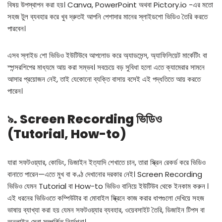
বিষয় উপস্থাপন করা হয়। Canva, PowerPoint অথবা Pictory.io -এর মতো
সহজ টুল ব্যবহার করে খুব দ্রুতই আপনি পেশাদার মানের স্লাইডশো ভিডিও তৈরি করতে
পারবেন।
এসব স্লাইড শো ভিডিও ইউটিউবে আপলোড করে অ্যাডসেন্স, অ্যাফিলিয়েট মার্কেটিং বা
স্পন্সরশিপের মাধ্যমে আয় করা সম্ভব। সবচেয়ে বড় সুবিধা হলো এতে ক্যামেরার সামনে
আসার প্রয়োজন নেই, তাই যেকোনো ব্যক্তি বাসায় বসেই এই পদ্ধতিতে আয় করতে
পারেন।
৯. Screen Recording ভিডিও
(Tutorial, How-to)
যারা সফটওয়্যার, কোডিং, ডিজাইন ইত্যাদি শেখাতে চান, তারা স্ক্রিন রেকর্ড করে ভিডিও
বানাতে পারেন—এতে মুখ বা কণ্ঠ দেখানোর দরকার নেই। Screen Recording
ভিডিও যেমন Tutorial বা How-to ভিডিও বানিয়ে ইউটিউব থেকে ইনকাম করুন
।
এই ধরনের ভিডিওতে কম্পিউটার বা মোবাইল স্ক্রিনে কাজ করার ধাপগুলো দেখিয়ে সহজ
ভাষায় ব্যাখ্যা করা হয় যেমন সফটওয়্যার ব্যবহার, ওয়েবসাইট তৈরি, ডিজাইন টিপস বা
অনলাইন সেবা সম্পর্কিত নির্দেশনা।