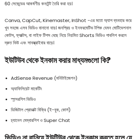
60 সেকেন্ডের আকর্ষণীয় কনটেন্ট তৈরি করা হয়।
Canva, CapCut, Kinemaster, InShot -এর মতো অ্যাপ ব্যবহার করে
খুব সহজে এসব ভিডিও বানানো যায়। জনপ্রিয় ও ইনফরমেটিভ টপিক যেমন মোটিভেশনাল
কোটস, ফ্যাক্টস, বা লাইফ টিপস বেছে নিয়ে নিয়মিত Shorts ভিডিও পাবলিশ করলে
দ্রুত ভিউ এবং সাবস্ক্রাইবার বাড়ে।
ইউটিউব থেকে ইনকাম করার মাধ্যমগুলো কি?
AdSense Revenue (মনিটাইজেশন)
অ্যাফিলিয়েট মার্কেটিং
স্পন্সরশিপ ভিডিও
ডিজিটাল প্রোডাক্ট বিক্রি (ই-বুক, কোর্স)
চ্যানেল মেম্বারশিপ ও Super Chat
ভিডিও না বানিয়ে ইউটিউব থেকে ইনকাম করতে হলে যে