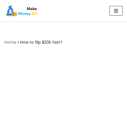
Skip
to
content
Home
»
How to flip $20k fast?